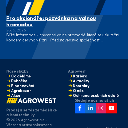
Pro akcionáře: pozvánka na valnou
hromadou
28. 5. 2026
Bližší informace k chystané valné hromadě, která se uskuteční
koncem června v Plzni. Představenstvo společnosti…
Naše služby
Agrowest
Co děláme
Kariéra
Pobočky
Aktuality
Financování
Kontakty
Agrobazar
O nás
Akce
Ochrana osobních údajů
Sledujte nás na sítích
Prodej a servis zemědělské
a lesní techniky
© 2026 Agrowest a.s.,
Máte zájem
Všechna práva vyhrazena