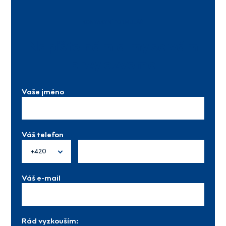
KONTAKTNÍ FORMULÁŘ
Napište nám a my se vám
brzy ozveme
Vaše jméno
Váš telefon
+420
Váš e-mail
Rád vyzkouším: