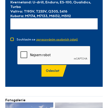
Kverneland: U-drill, Enduro, ES-100, Qualidics,
Turbo
Valtra: T195V, T255V, Q305, S416
Kubota: M7174, M7133, M6132, M5112
Souhlasím se
zpracováním osobních údajů
Odeslat
Fotogalerie