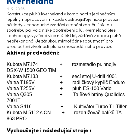
Kverneland
4. 9. 2025
Konstrukce pluhů Kverneland v kombinaci s jedinečným
tepelným zpracováním každé části zajišťuje nízké provozní
náklady. Jednoduché zvedání a tahání zaručují nízkou
spotřebu paliva a nízké opotřebení dílů. Kverneland Steel
Technology, vyvíjená více než 140 let, zůstává v oboru pluhů
nepřekonaná. Je zárukou mimořádné robustnosti pro
prodloužení životnosti pluhu a hospodárného provozu.
Aktivní předvádění:
Kubota M7174 + rozmetadlo pr. hnojiv
DSX-W 1500 GEO TIM
Kubota M7133 + secí stroj U-drill 4001
Valtra T195V + radličkový kypřič Enduro
Valtra T255V + pluh ES-100 Vario
Valtra Q305 + Talířové brány Qualidics
7001T
Valtra S416 + Kultivátor Turbo T I-Tiller
Kubota M 5112 s ČN + rozdružovač balíků TA
863 PRO
Vyzkoušejte i následující stroje :