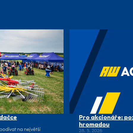
adačce
Pro akcionáře: po
hromadou
podívat na největší
28. 5. 2026