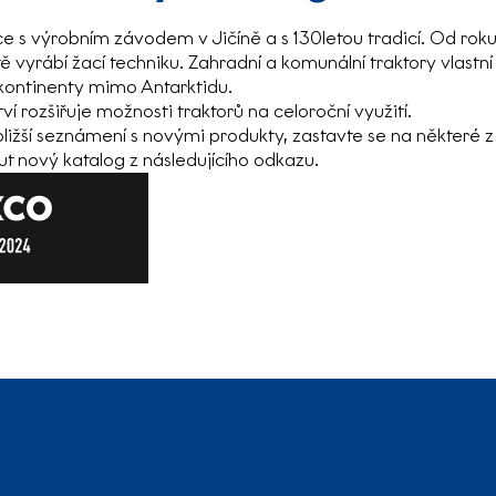
 s výrobním závodem v Jičíně a s 130letou tradicí. Od rok
ě vyrábí žací techniku. Zahradní a komunální traktory vlastn
 kontinenty mimo Antarktidu.
ví rozšiřuje možnosti traktorů na celoroční využití.
ižší seznámení s novými produkty, zastavte se na některé 
ut nový katalog z následujícího odkazu.