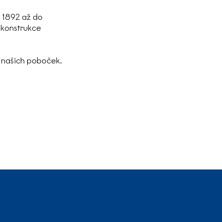
u 1892 až do
í konstrukce
z našich poboček.