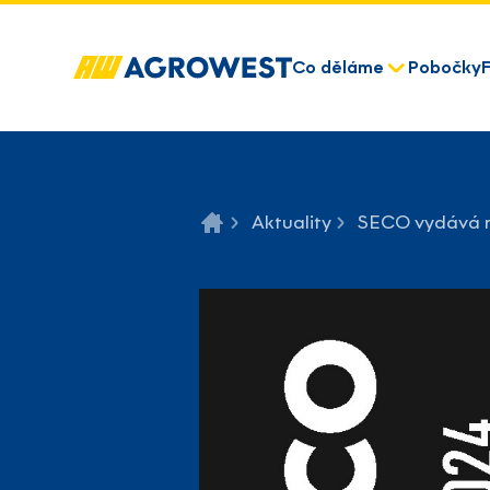
Co děláme
Pobočky
Aktuality
SECO vydává n