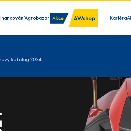
AWshop
Financování
Agrobazar
Kariéra
A
Akce
ový katalog 2024