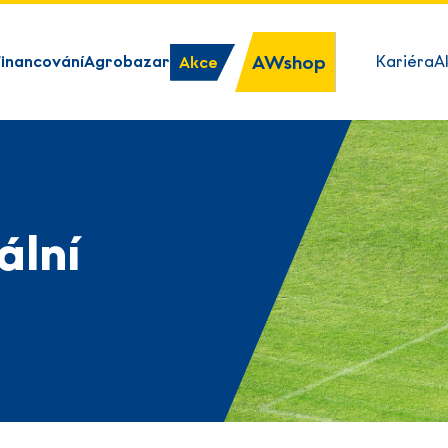
AWshop
Financování
Agrobazar
Kariéra
A
Akce
ální