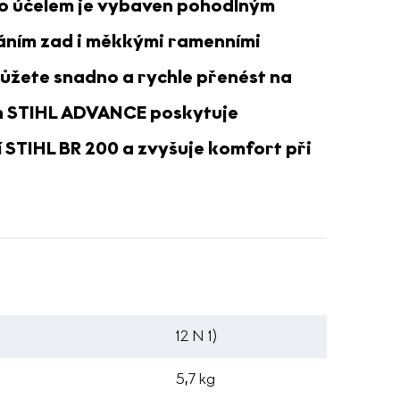
to účelem je vybaven
pohodlným
áním zad
i měkkými ramenními
můžete snadno a rychle přenést na
ruh STIHL ADVANCE poskytuje
 STIHL BR 200 a zvyšuje komfort při
12 N 1)
5,7 kg