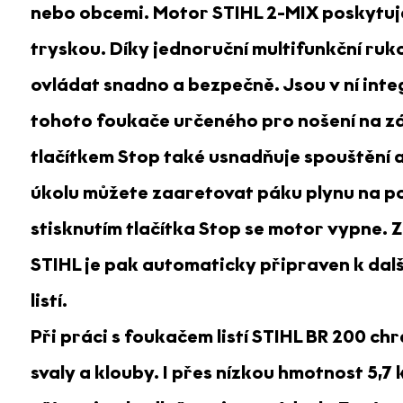
nebo obcemi. Motor STIHL 2-MIX poskytuj
tryskou. Díky jednoruční multifunkční ruko
ovládat snadno a bezpečně. Jsou v ní int
tohoto foukače určeného pro nošení na zá
tlačítkem Stop také usnadňuje spouštění a
úkolu můžete zaaretovat páku plynu na 
stisknutím tlačítka Stop se motor vypne.
STIHL je pak automaticky připraven k další
listí.
Při práci s foukačem listí STIHL BR 200 ch
svaly a klouby. I přes nízkou hmotnost 5,