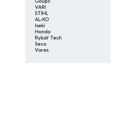
Goupil
VARI
STIHL
AL-KO
Iseki
Honda
Rybář Tech
Seco
Vares