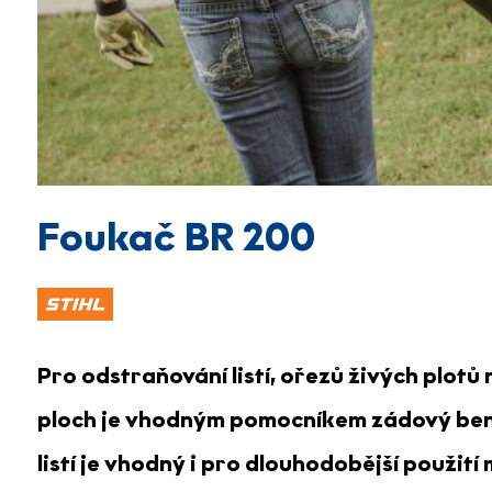
Foukač BR 200
Pro odstraňování listí, ořezů živých plotů
ploch je vhodným pomocníkem zádový ben
listí je vhodný i pro dlouhodobější použití