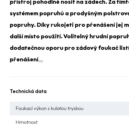
přístroj
pohodlně nosit na zádech
. Za tím
systémem popruhů a prodyšným polstrov
popruhy. Díky rukojeti pro přenášení jej 
další místo použití. Volitelný hrudní pop
dodatečnou oporu pro zádový foukač listí
přenášení
Technická data
Foukací výkon s kulatou tryskou
Hmotnost