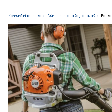
Komunální technika
Dům a zahrada (agrobazar)
Fouka