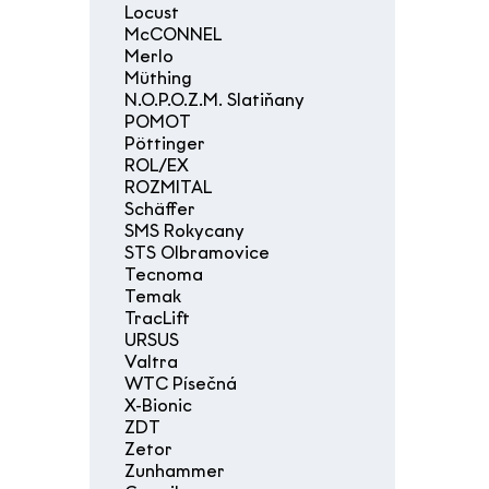
Locust
McCONNEL
Merlo
Müthing
N.O.P.O.Z.M. Slatiňany
POMOT
Pöttinger
ROL/EX
ROZMITAL
Schäffer
SMS Rokycany
STS Olbramovice
Tecnoma
Temak
TracLift
URSUS
Valtra
WTC Písečná
X-Bionic
ZDT
Zetor
Zunhammer