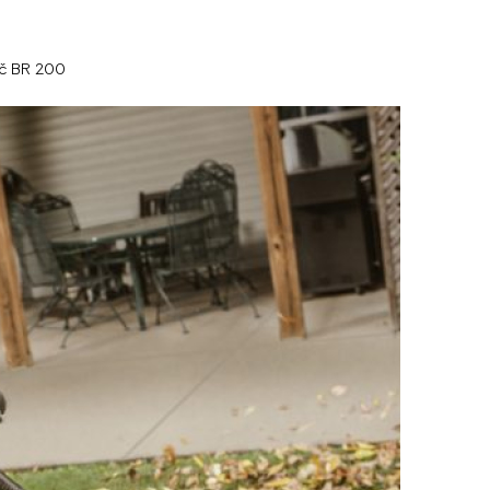
č BR 200