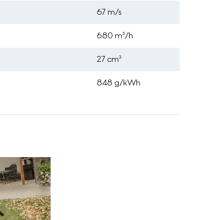
67 m/s
680 m³/h
27 cm³
848 g/kWh