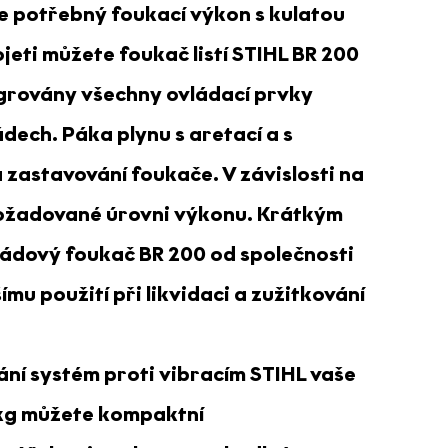
e potřebný foukací výkon s kulatou
jeti můžete foukač listí STIHL BR 200
egrovány všechny ovládací prvky
dech. Páka plynu s aretací a s
 zastavování foukače. V závislosti na
požadované úrovni výkonu. Krátkým
 Zádový foukač BR 200 od společnosti
mu použití při likvidaci a zužitkování
rání
systém proti vibracím STIHL
vaše
7 kg můžete kompaktní