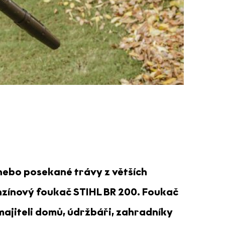
 nebo posekané trávy z větších
zínový foukač STIHL BR 200. Foukač
 majiteli domů, údržbáři, zahradníky