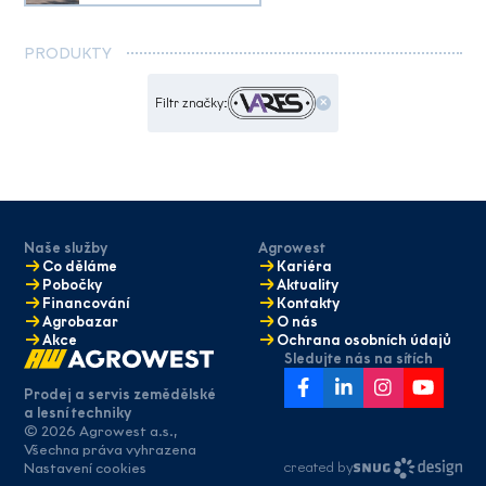
PRODUKTY
×
Filtr značky:
Naše služby
Agrowest
Co děláme
Kariéra
Pobočky
Aktuality
Financování
Kontakty
Agrobazar
O nás
Akce
Ochrana osobních údajů
Sledujte nás na sítích
Prodej a servis zemědělské
a lesní techniky
© 2026 Agrowest a.s.,
Máte zájem
Všechna práva vyhrazena
o naše služby?
created by
Nastavení cookies
Napište nám