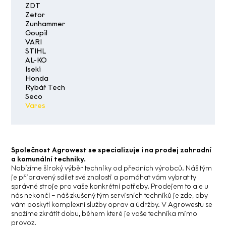
ZDT
Zetor
Zunhammer
Goupil
VARI
STIHL
AL-KO
Iseki
Honda
Rybář Tech
Seco
Vares
Společnost Agrowest se specializuje i na prodej zahradní
a komunální techniky.
Nabízíme široký výběr techniky od předních výrobců. Náš tým
je připravený sdílet své znalosti a pomáhat vám vybrat ty
správné stroje pro vaše konkrétní potřeby. Prodejem to ale u
nás nekončí – náš zkušený tým servisních techniků je zde, aby
vám poskytl komplexní služby oprav a údržby. V Agrowestu se
snažíme zkrátit dobu, během které je vaše technika mimo
provoz.