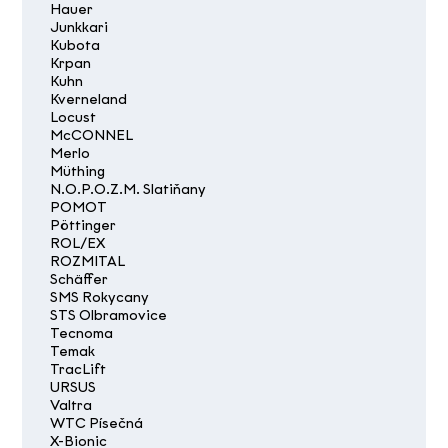
Hauer
Junkkari
Kubota
Krpan
Kuhn
Kverneland
Locust
McCONNEL
Merlo
Müthing
N.O.P.O.Z.M. Slatiňany
POMOT
Pöttinger
ROL/EX
ROZMITAL
Schäffer
SMS Rokycany
STS Olbramovice
Tecnoma
Temak
TracLift
URSUS
Valtra
WTC Písečná
X-Bionic