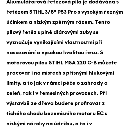
Akumulátorová řetězová pila je dodávána s
řetězem STIHL 3/8" PS3 Pro s vysokým řezným
účinkem a nízkým zpětným rázem. Tento
pilový řetěz s plně dlátovými zuby se
vyznačuje vynikajícími vlastnostmi při
nasazování a vysokou kvalitou řezu. S
motorovou pilou STIHL MSA 220 C-B můžete
pracovat i na místech s přísnými hlukovými
limity, a to jak v rámci péče o zahrady a
zeleň, tak i v řemeslných provozech. Při
výstavbě ze dřeva budete profitovat z
tichého chodu bezemisního motoru EC s
nízkými nároky na údržbu, a to i v