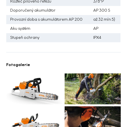
Rozteč pilového řetězu
3/8"P
Doporučený akumulátor
AP 300 S
Provozní doba s akumulátorem AP 200
až 32 min 5)
Aku systém
AP
Stupeň ochrany
IPX4
Fotogalerie