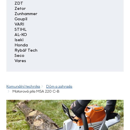
ZDT
Zetor
Zunhammer
Goupil
VARI
STIHL
AL-KO
Iseki
Honda
Rybář Tech
Seco
Vares
Komunální technika
Dům a zahrada
Motorová pila MSA 220 C-B