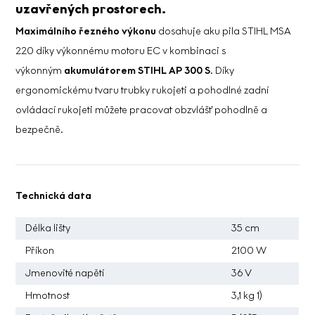
uzavřených prostorech.
Maximálního řezného výkonu
dosahuje aku pila STIHL MSA
220 díky výkonnému motoru EC v kombinaci s
výkonným
akumulátorem STIHL AP 300 S
. Díky
ergonomickému tvaru trubky rukojeti a pohodlné zadní
ovládací rukojeti můžete pracovat obzvlášť pohodlně a
bezpečně.
Technická data
Délka lišty
35 cm
Příkon
2100 W
Jmenovité napětí
36 V
Hmotnost
3,1 kg 1)