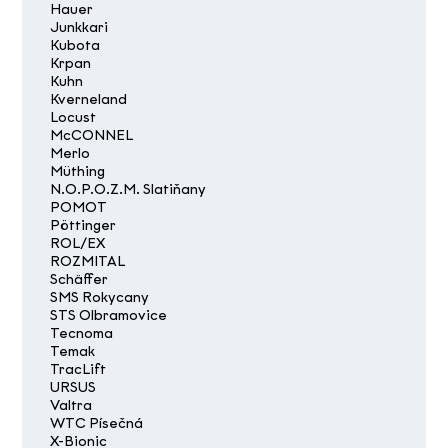
Hauer
Junkkari
Kubota
Krpan
Kuhn
Kverneland
Locust
McCONNEL
Merlo
Müthing
N.O.P.O.Z.M. Slatiňany
POMOT
Pöttinger
ROL/EX
ROZMITAL
Schäffer
SMS Rokycany
STS Olbramovice
Tecnoma
Temak
TracLift
URSUS
Valtra
WTC Písečná
X-Bionic