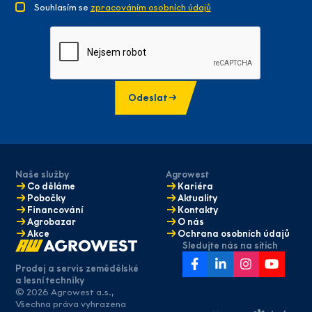
Souhlasím se
zpracováním osobních údajů
Odeslat
Naše služby
Agrowest
Co děláme
Kariéra
Pobočky
Aktuality
Financování
Kontakty
Agrobazar
O nás
Akce
Ochrana osobních údajů
Sledujte nás na sítích
Prodej a servis zemědělské
a lesní techniky
© 2026 Agrowest a.s.,
Máte zájem
Všechna práva vyhrazena