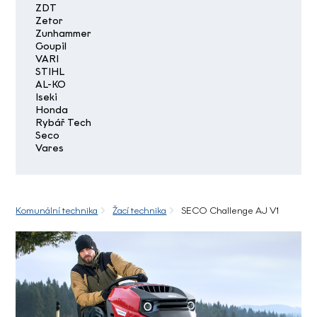
ZDT
Zetor
Zunhammer
Goupil
VARI
STIHL
AL-KO
Iseki
Honda
Rybář Tech
Seco
Vares
Komunální technika
Žací technika
SECO Challenge AJ V1