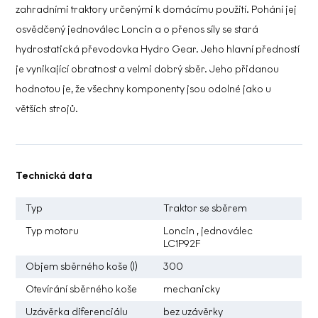
zahradními traktory určenými k domácímu použití. Pohání jej
osvědčený jednoválec Loncin a o přenos síly se stará
hydrostatická převodovka Hydro Gear. Jeho hlavní předností
je vynikající obratnost a velmi dobrý sběr. Jeho přidanou
hodnotou je, že všechny komponenty jsou odolné jako u
větších strojů.
Technická data
Typ
Traktor se sběrem
Typ motoru
Loncin , jednoválec
LC1P92F
Objem sběrného koše (l)
300
Otevírání sběrného koše
mechanicky
Uzávěrka diferenciálu
bez uzávěrky