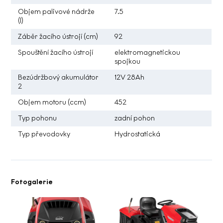
Objem palivové nádrže
7.5
(l)
Záběr žacího ústrojí (cm)
92
Spouštění žacího ústrojí
elektromagnetickou
spojkou
Bezúdržbový akumulátor
12V 28Ah
2
Objem motoru (ccm)
452
Typ pohonu
zadní pohon
Typ převodovky
Hydrostatická
Fotogalerie