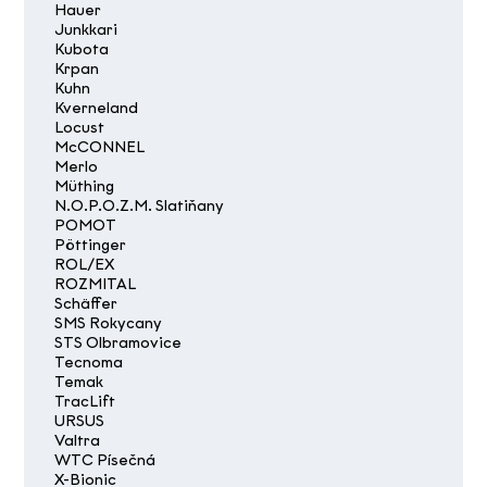
Hauer
Junkkari
Kubota
Krpan
Kuhn
Kverneland
Locust
McCONNEL
Merlo
Müthing
N.O.P.O.Z.M. Slatiňany
POMOT
Pöttinger
ROL/EX
ROZMITAL
Schäffer
SMS Rokycany
STS Olbramovice
Tecnoma
Temak
TracLift
URSUS
Valtra
WTC Písečná
X-Bionic