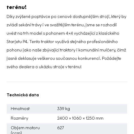
terénu!
Díky zvýšené poptávce po cenově dostupnějším stroji, který by
zvládl sekání trávy i ve svažitějším terénu, jsme se rozhodli
uvést na trh model s pohonem 4×4 vycházející z klasického
Starjetu P4. Tento traktor využívá stejného profesionálního
pohonu jako naše zbývající traktory i komunální mulčery, čímž
jasně deklasuje veškerou současnou konkurenci. Požádejte
svého dealera o ukázku stroje v terénu!
Technická data
Hmotnost
339 kg
Rozměry
2400 × 1060 × 1250 mm
Objem motoru
627
(ccm)