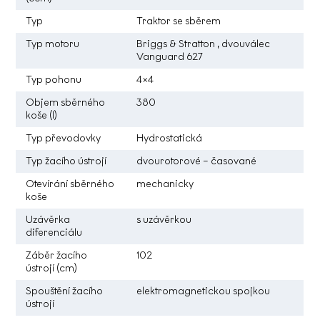
Typ
Traktor se sběrem
Typ motoru
Briggs & Stratton , dvouválec
Vanguard 627
Typ pohonu
4×4
Objem sběrného
380
koše (l)
Typ převodovky
Hydrostatická
Typ žacího ústrojí
dvourotorové – časované
Otevírání sběrného
mechanicky
koše
Uzávěrka
s uzávěrkou
diferenciálu
Záběr žacího
102
ústrojí (cm)
Spouštění žacího
elektromagnetickou spojkou
ústrojí