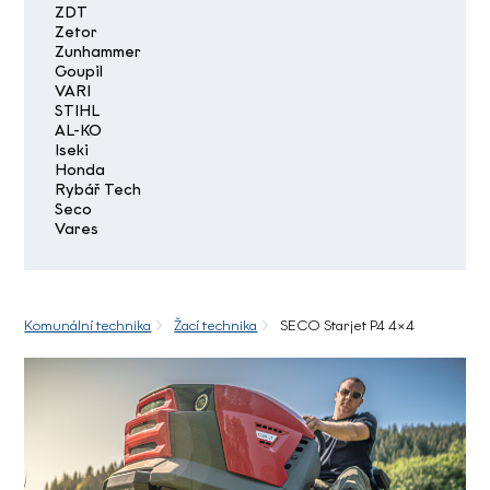
ZDT
Zetor
Zunhammer
Goupil
VARI
STIHL
AL-KO
Iseki
Honda
Rybář Tech
Seco
Vares
Komunální technika
Žací technika
SECO Starjet P4 4×4