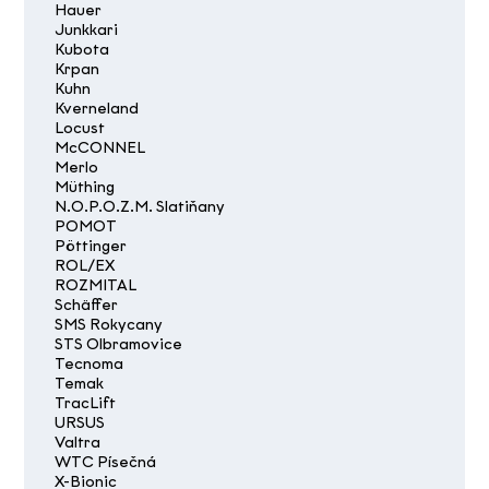
Hauer
Junkkari
Kubota
Krpan
Kuhn
Kverneland
Locust
McCONNEL
Merlo
Müthing
N.O.P.O.Z.M. Slatiňany
POMOT
Pöttinger
ROL/EX
ROZMITAL
Schäffer
SMS Rokycany
STS Olbramovice
Tecnoma
Temak
TracLift
URSUS
Valtra
WTC Písečná
X-Bionic