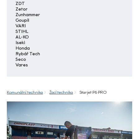
ZDT
Zetor
Zunhammer
Goupil
VARI
STIHL
AL-KO
Iseki
Honda
Rybář Tech
Seco
Vares
Komunální technika
Žací technika
Starjet P6 PRO