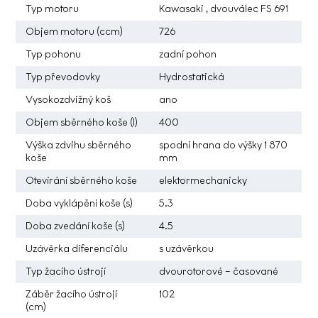
Typ motoru
Kawasaki , dvouválec FS 691
Objem motoru (ccm)
726
Typ pohonu
zadní pohon
Typ převodovky
Hydrostatická
Vysokozdvižný koš
ano
Objem sběrného koše (l)
400
Výška zdvihu sběrného
spodní hrana do výšky 1 870
koše
mm
Otevírání sběrného koše
elektormechanicky
Doba vyklápění koše (s)
5.3
Doba zvedání koše (s)
4.5
Uzávěrka diferenciálu
s uzávěrkou
Typ žacího ústrojí
dvourotorové – časované
Záběr žacího ústrojí
102
(cm)