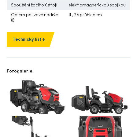
Spouštění žacího ústrojí
elektromagnetickou spojkou
Objem palivové nádrže
11 , 9 s průhledem
(l)
Technický list
Fotogalerie