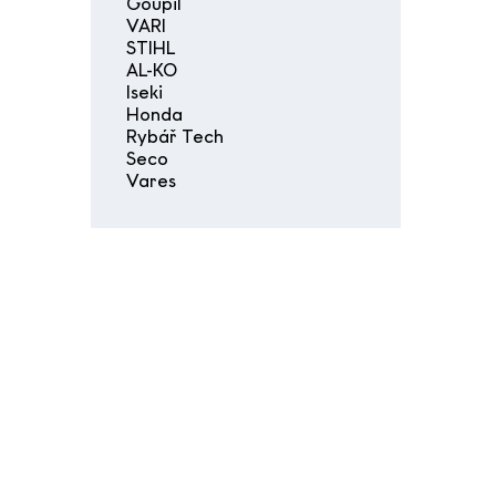
Goupil
VARI
STIHL
AL-KO
Iseki
Honda
Rybář Tech
Seco
Vares