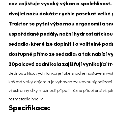
což zajišťuje vysoký výkon a spolehlivost. 
dvojici nožů dokáže rychle posekat velké 
Traktor se pyšní výbornou ergonomií a sn
uspořádané pedály, nožní hydrostatickou
sedadlo, které lze doplnit i o volitelné p
dostupné přímo ze sedadla, a tak nabízí v
20palcová zadní kola zajišťují vynikající tr
Jednou z klíčových funkcí je také snadné nastavení vý
koš má velký objem a je vybaven zvukovou signalizací př
všestranný díky možnosti připojit různé příslušenství, ja
rozmetadla hnojiv.
Specifikace: