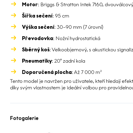
Motor
: Briggs & Stratton Intek 7160, dvouválcov
Šířka sečení
: 95 cm
Výška sečení
: 30–90 mm (7 úrovní)
Převodovka
: Nožní hydrostatická
Sběrný koš
: Velkoobjemový, s akustickou signali
Pneumatiky
: 20" zadní kola
Doporučená plocha
: Až 7 000 m²
Tento model je navržen pro uživatele, kteří hledají efek
díky svým vlastnostem je ideální volbou pro pravideln
Fotogalerie