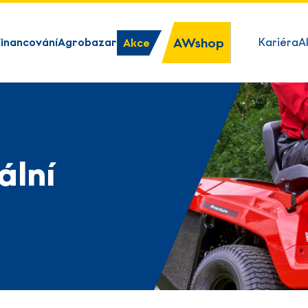
AWshop
Financování
Agrobazar
Kariéra
A
Akce
ální