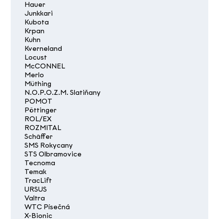
Hauer
Junkkari
Kubota
Krpan
Kuhn
Kverneland
Locust
McCONNEL
Merlo
Müthing
N.O.P.O.Z.M. Slatiňany
POMOT
Pöttinger
ROL/EX
ROZMITAL
Schäffer
SMS Rokycany
STS Olbramovice
Tecnoma
Temak
TracLift
URSUS
Valtra
WTC Písečná
X-Bionic