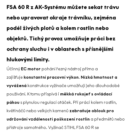
FSA 60 R z
AK-Systému
můžete sekat trávu
nebo upravovat okraje trávníku, zejména
podél živých plotů a kolem rostlin nebo
objektů. Tichý provoz umožňuje práci bez
ochrany sluchu i v oblastech s přísnějšími
hlukovými limity.
Účinný
EC motor
pohání řezný nástroj přímo a
zajišťuje
konstantní pracovní výkon
.
Nízká hmotnost a
vyvážená
konstrukce vyžínače umožňují jeho dlouhodobé
používání. K tomu přispívá i
měkká rukojeť s ovládací
pákou
s plynulou regulací otáček. Při práci kolem rostlin,
květináčů nebo velkých kamenů
zabraňuje oblouk pro
udržování vzdálenosti poškození rostlin
a předmětů nebo
přístroje samotného. Vyžínač STIHL FSA 60 R se