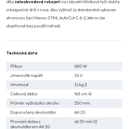
díky
celoobvodové rukojeti
na robustní hliníkové tyči dobře
a bezpečně drží v ruce. Aku vyžínač je standardně vybaven
strunovou žací hlavou STIHL AutoCut C 6-2, kterou lze
doplňovat bez použití nářadí.
Technická data
Příkon
650 W
Jmenovité napětí
36 V
Hmotnost
3,1 kg 1)
Celková délka
168 cm 4)
Průměr vyžínacího okruhu
350 mm
Doporučený akumulátor
AK 20
Provozní doba s
až 30 min 5)
akumulátorem AK 20