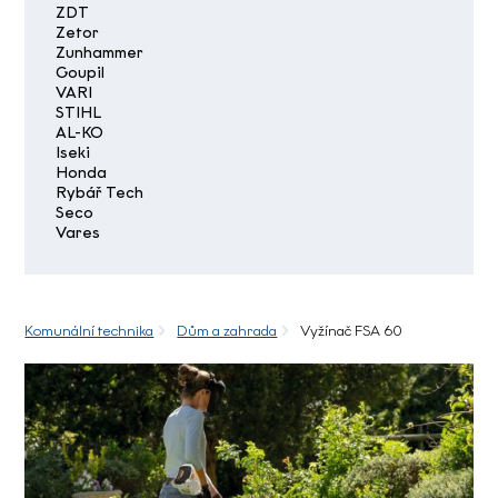
ZDT
Zetor
Zunhammer
Goupil
VARI
STIHL
AL-KO
Iseki
Honda
Rybář Tech
Seco
Vares
Komunální technika
Dům a zahrada
Vyžínač FSA 60