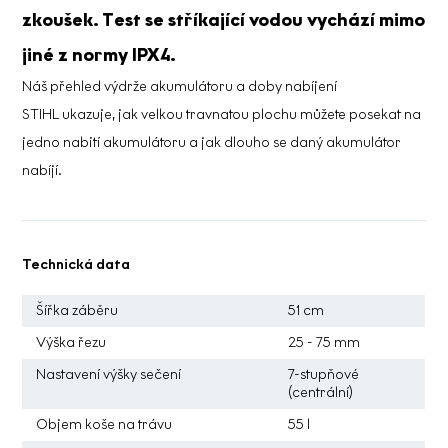
zkoušek. Test se stříkající vodou vychází mimo
jiné z normy IPX4.
Náš
přehled výdrže akumulátoru a doby nabíjení
STIHL
ukazuje, jak velkou travnatou plochu můžete posekat na
jedno nabití akumulátoru a jak dlouho se daný akumulátor
nabíjí.
Technická data
Šířka záběru
51 cm
Výška řezu
25 - 75 mm
Nastavení výšky sečení
7-stupňové
(centrální)
Objem koše na trávu
55 l