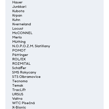
Hauer
Junkkari
Kubota
Krpan
Kuhn
Kverneland
Locust
McCONNEL
Merlo
Müthing
N.O.P.O.Z.M. Slatiňany
POMOT
Pöttinger
ROL/EX
ROZMITAL
Schäffer
SMS Rokycany
STS Olbramovice
Tecnoma
Temak
TracLift
URSUS
Valtra
WTC Písečná
X-Bionic