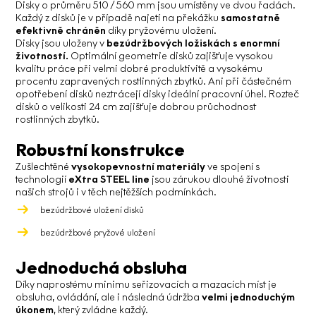
Disky o průměru 510 / 560 mm jsou umístěny ve dvou řadách.
Každý z disků je v případě najetí na překážku
samostatně
efektivně chráněn
díky pryžovému uložení.
Disky jsou uloženy v
bezúdržbových ložiskách s enormní
životností.
Optimální geometrie disků zajišťuje vysokou
kvalitu práce při velmi dobré produktivitě a vysokému
procentu zapravených rostlinných zbytků. Ani při částečném
opotřebení disků neztrácejí disky ideální pracovní úhel. Rozteč
disků o velikosti 24 cm zajišťuje dobrou průchodnost
rostlinných zbytků.
Robustní konstrukce
Zušlechtěné
vysokopevnostní materiály
ve spojení s
technologií
eXtra STEEL line
jsou zárukou dlouhé životnosti
našich strojů i v těch nejtěžších podmínkách.
bezúdržbové uložení disků
bezúdržbové pryžové uložení
Jednoduchá obsluha
Díky naprostému minimu seřizovacích a mazacích míst je
obsluha, ovládání, ale i následná údržba
velmi jednoduchým
úkonem
, který zvládne každý.