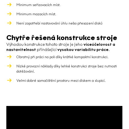
Minimum seřizovacích míst.
Minimum mazacích míst.
Není zapotřebí nastavování úhlu nebo přesazení disků
Chytře řešená konstrukce stroje
Výhodou konstrukce tohoto stroje je jeho
víceúčelovost a
nastavitelnost
přinášející
vysokou variabilitu práce
.
Obratný při práci na poli díky krátké kompaktní konstrukci.
Nízké provozní náklady díky lehké konstrukci stroje bez nutnosti
dotěžování.
Velmi dobré samočištění prostoru mezi diskem a slupicí.