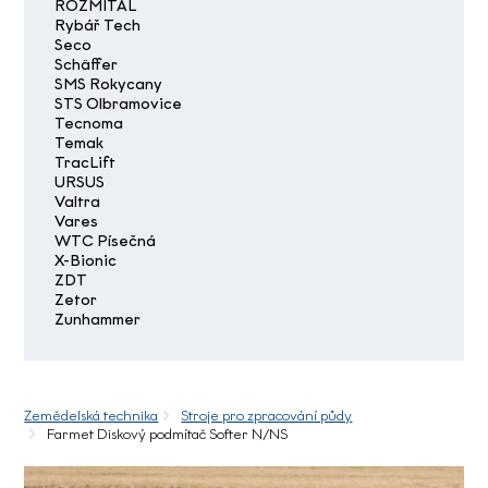
ROZMITAL
Rybář Tech
Seco
Schäffer
SMS Rokycany
STS Olbramovice
Tecnoma
Temak
TracLift
URSUS
Valtra
Vares
WTC Písečná
X-Bionic
ZDT
Zetor
Zunhammer
Zemědelská technika
Stroje pro zpracování půdy
Farmet Diskový podmítač Softer N/NS