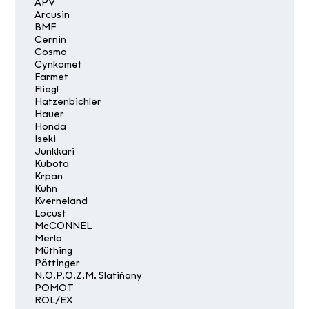
APV
Arcusin
BMF
Cernin
Cosmo
Cynkomet
Farmet
Fliegl
Hatzenbichler
Hauer
Honda
Iseki
Junkkari
Kubota
Krpan
Kuhn
Kverneland
Locust
McCONNEL
Merlo
Müthing
Pöttinger
N.O.P.O.Z.M. Slatiňany
POMOT
ROL/EX