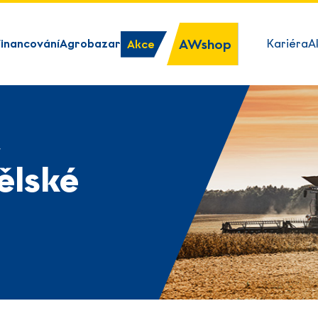
AWshop
Financování
Agrobazar
Kariéra
A
Akce
y
ělské