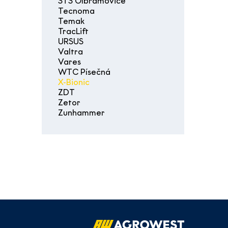
STS Olbramovice
Tecnoma
Temak
TracLift
URSUS
Valtra
Vares
WTC Písečná
X-Bionic
ZDT
Zetor
Zunhammer