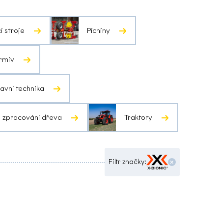
í stroje
Pícniny
krmiv
avní technika
o zpracování dřeva
Traktory
×
Filtr značky: