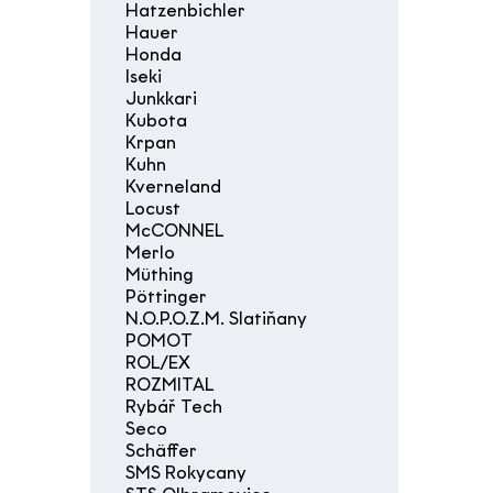
Hatzenbichler
Hauer
Honda
Iseki
Junkkari
Kubota
Krpan
Kuhn
Kverneland
Locust
McCONNEL
Merlo
Müthing
Pöttinger
N.O.P.O.Z.M. Slatiňany
POMOT
ROL/EX
ROZMITAL
Rybář Tech
Seco
Schäffer
SMS Rokycany