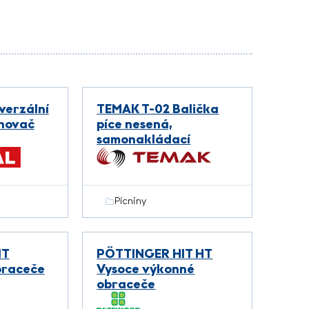
verzální
TEMAK T-02 Balička
rnovač
píce nesená,
samonakládací
Pícniny
IT
PÖTTINGER HIT HT
braceče
Vysoce výkonné
obraceče