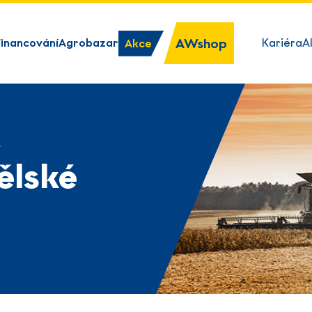
AWshop
Financování
Agrobazar
Kariéra
A
Akce
y
ělské