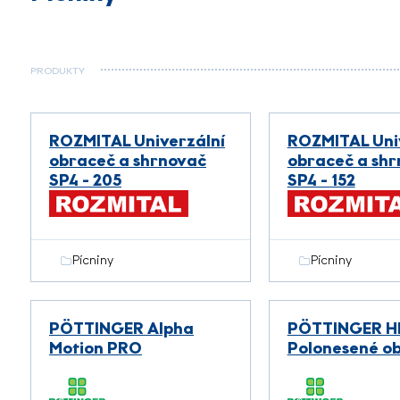
PRODUKTY
ROZMITAL Univerzální
ROZMITAL Uni
obraceč a shrnovač
obraceč a sh
SP4 - 205
SP4 - 152
Pícniny
Pícniny
PÖTTINGER Alpha
PÖTTINGER H
Motion PRO
Polonesené o