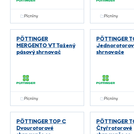
Pícniny
Pícniny
PÖTTINGER
PÖTTINGER T
MERGENTO VT Tažený
Jednorotorov
pásový shrnovač
shrnovače
Pícniny
Pícniny
PÖTTINGER TOP C
PÖTTINGER T
Dvourotorové
Čtyřrotorové