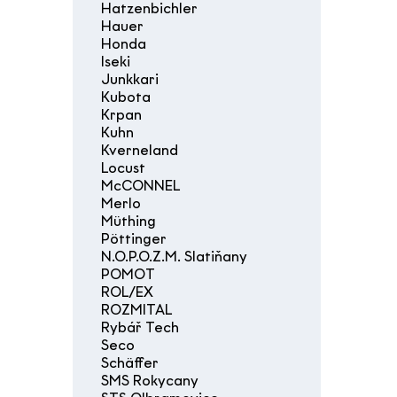
Hatzenbichler
Hauer
Honda
Iseki
Junkkari
Kubota
Krpan
Kuhn
Kverneland
Locust
McCONNEL
Merlo
Müthing
Pöttinger
N.O.P.O.Z.M. Slatiňany
POMOT
ROL/EX
ROZMITAL
Rybář Tech
Seco
Schäffer
SMS Rokycany