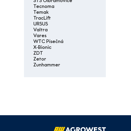
STS Olbramovice
Tecnoma
Temak
TracLift
URSUS
Valtra
Vares
WTC Písečná
X-Bionic
ZDT
Zetor
Zunhammer