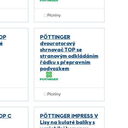
Pícniny
OP
PÖTTINGER
é
dvourotorový
shrnovač TOP se
stranovým odkládáním
řádku s přepravním
podvozkem
Pícniny
OP C
PÖTTINGER IMPRESS V
Lisy na kulaté balíky s