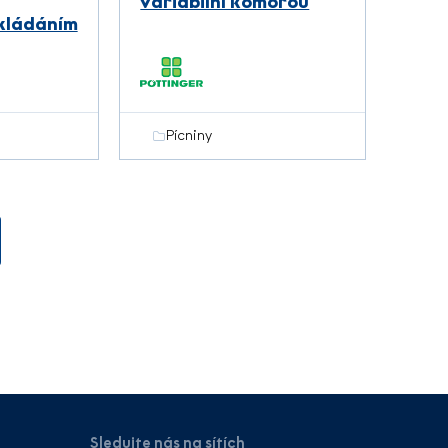
variabilní komorou
kládáním
Pícniny
Sledujte nás na sítích