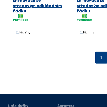
shrnovače se
shrnovače se
středovým odkládáním
středovým od
řádku
řádku
Pícniny
Pícniny
1
Naše služby
Agrowest