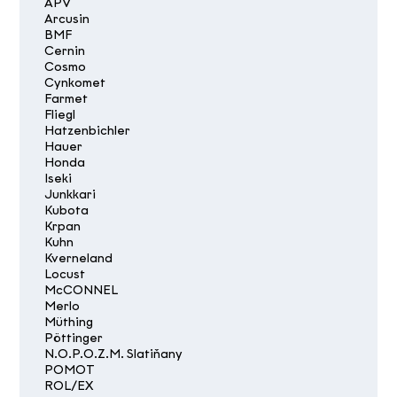
APV
Arcusin
BMF
Cernin
Cosmo
Cynkomet
Farmet
Fliegl
Hatzenbichler
Hauer
Honda
Iseki
Junkkari
Kubota
Krpan
Kuhn
Kverneland
Locust
McCONNEL
Merlo
Müthing
Pöttinger
N.O.P.O.Z.M. Slatiňany
POMOT
ROL/EX