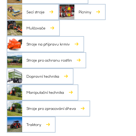
Secí stroje
Pícniny
Mulčovače
Stroje na přípravu krmiv
Stroje pro ochranu rostlin
Dopravní technika
Manipulační technika
Stroje pro zpracování dřeva
Traktory