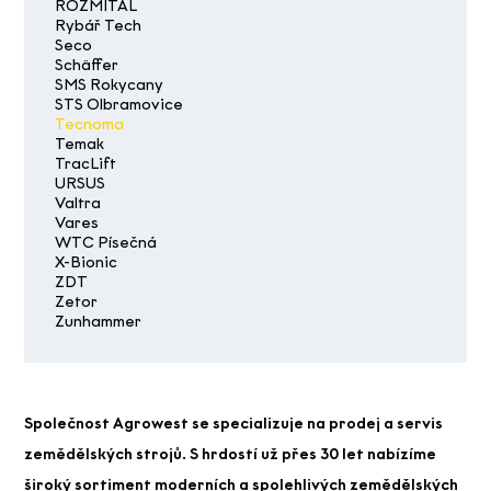
ROZMITAL
Rybář Tech
Seco
Schäffer
SMS Rokycany
STS Olbramovice
Tecnoma
Temak
TracLift
URSUS
Valtra
Vares
WTC Písečná
X-Bionic
ZDT
Zetor
Zunhammer
Společnost Agrowest se specializuje na prodej a servis
zemědělských strojů. S hrdostí už přes 30 let nabízíme
široký sortiment moderních a spolehlivých zemědělských