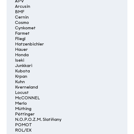
APV
Arcusin
BMF
Cernin
Cosmo
Cynkomet
Farmet
Fliegl
Hatzenbichler
Hauer
Honda
Iseki
Junkkari
Kubota
Krpan
Kuhn
Kverneland
Locust
McCONNEL
Merlo
Müthing
Pöttinger
N.O.P.O.Z.M. Slatiňany
POMOT
ROL/EX