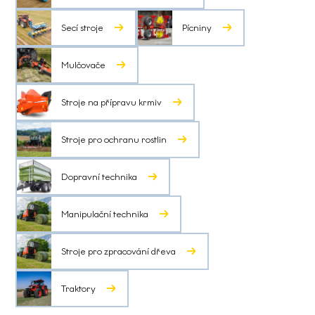
Secí stroje
Pícniny
Mulčovače
Stroje na přípravu krmiv
Stroje pro ochranu rostlin
Dopravní technika
Manipulační technika
Stroje pro zpracování dřeva
Traktory