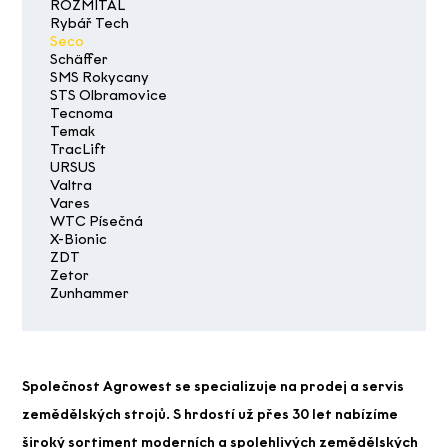
ROZMITAL
Rybář Tech
Seco
Schäffer
SMS Rokycany
STS Olbramovice
Tecnoma
Temak
TracLift
URSUS
Valtra
Vares
WTC Písečná
X-Bionic
ZDT
Zetor
Zunhammer
Společnost Agrowest se specializuje na prodej a servis
zemědělských strojů. S hrdostí už přes 30 let nabízíme
široký sortiment moderních a spolehlivých zemědělských