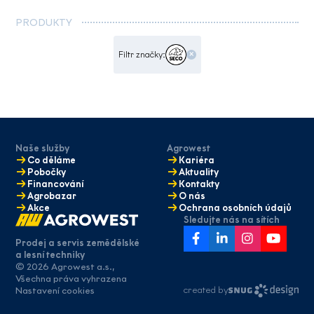
PRODUKTY
×
Filtr značky:
Naše služby
Agrowest
Co děláme
Kariéra
Pobočky
Aktuality
Financování
Kontakty
Agrobazar
O nás
Akce
Ochrana osobních údajů
Sledujte nás na sítích
Prodej a servis zemědělské
a lesní techniky
© 2026 Agrowest a.s.,
Máte zájem
Všechna práva vyhrazena
o naše služby?
created by
Nastavení cookies
Napište nám