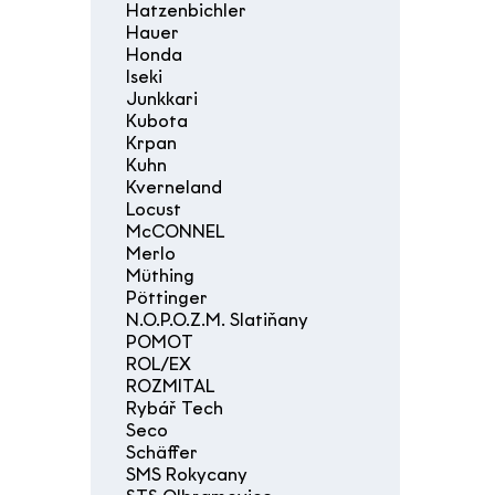
Hatzenbichler
Hauer
Honda
Iseki
Junkkari
Kubota
Krpan
Kuhn
Kverneland
Locust
McCONNEL
Merlo
Müthing
Pöttinger
N.O.P.O.Z.M. Slatiňany
POMOT
ROL/EX
ROZMITAL
Rybář Tech
Seco
Schäffer
SMS Rokycany