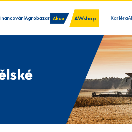
AWshop
Financování
Agrobazar
Kariéra
A
Akce
y
ělské