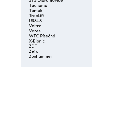
STS Olbramovice
Tecnoma
Temak
TracLift
URSUS
Valtra
Vares
WTC Písečná
X-Bionic
ZDT
Zetor
Zunhammer