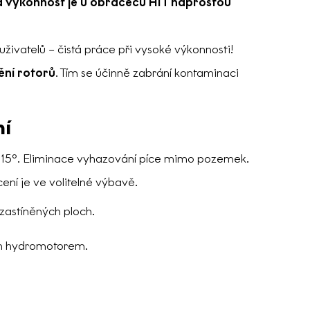
ná výkonnost je u obracečů HIT naprostou
ivatelů – čistá práce při vysoké výkonnosti!
ní rotorů
. Tím se účinně zabrání kontaminaci
ní
o 15°. Eliminace vyhazování píce mimo pozemek.
ní je ve volitelné výbavě.
 zastíněných ploch.
ým hydromotorem.