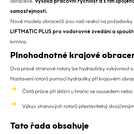
obraceče.
Vysoká pracovní rychlost a s tím spoje
samozřejmostí.
Nové modely obracečů jsou naší reakcí na požadavky už
LIFTMATIC PLUS pro vodorovné zvedání a spouště
krmiva.
Plnohodnotné krajové obrace
Dva pravé stranové rotory lze hydraulicky vykývnout 
Nastavení rotorů pomocí hydrauliky při krajovém obrace
Čistá práce při sklizni u hranic se sousedem nebo
Výkyv stranových rotorů přestavitelný dvojčinn
Tato řada obsahuje