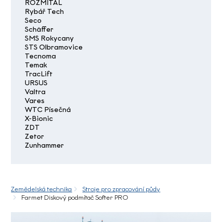
ROZMITAL
Rybář Tech
Seco
Schäffer
SMS Rokycany
STS Olbramovice
Tecnoma
Temak
TracLift
URSUS
Valtra
Vares
WTC Písečná
X-Bionic
ZDT
Zetor
Zunhammer
Zemědelská technika
Stroje pro zpracování půdy
Farmet Diskový podmítač Softer PRO