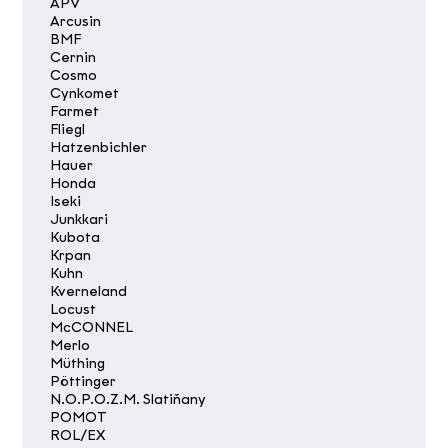
APV
Arcusin
BMF
Cernin
Cosmo
Cynkomet
Farmet
Fliegl
Hatzenbichler
Hauer
Honda
Iseki
Junkkari
Kubota
Krpan
Kuhn
Kverneland
Locust
McCONNEL
Merlo
Müthing
Pöttinger
N.O.P.O.Z.M. Slatiňany
POMOT
ROL/EX