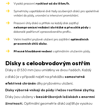
Vysoká pracovní
rychlost až do 15 km/h.
Symetricky uspořádané dvě řady ozubených disků pro spolehlivé
vnikání do půdy, urovnání a intenzivní promíchání.
Pracovní úhly disků a přítlak na každý disk zajišťují
nekompromisní vnikání i do těžké a přeschlé půdy
a
dokonalé podříznutí zpracovávaného profilu.
Velmi kvalitní pryžové uložení pro zajištění
optimálních
pracovních úhlů disku
.
Přesné hloubkové vedení
s optimálním utužením půdy.
Disky s celoobvodovým ostřím
Disky o Ø 530 mm jsou umístěny ve dvou řadách. Každý
z disků je v případě najetí na překážku
samostatně
efektivně chráněn
díky pryžovému uložení.
Disky výborně vnikají do půdy i řežou rostlinné zbytky.
Disky jsou uloženy v
bezúdržbových ložiskách s enormní
životností.
Optimální geometrie disků zajišťuje vysokou