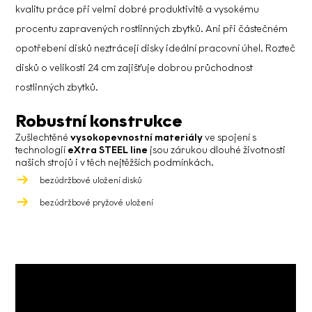
kvalitu práce při velmi dobré produktivitě a vysokému
procentu zapravených rostlinných zbytků. Ani při částečném
opotřebení disků neztrácejí disky ideální pracovní úhel. Rozteč
disků o velikosti 24 cm zajišťuje dobrou průchodnost
rostlinných zbytků.
Robustní konstrukce
Zušlechtěné
vysokopevnostní materiály
ve spojení s
technologií
eXtra STEEL line
jsou zárukou dlouhé životnosti
našich strojů i v těch nejtěžších podmínkách.
bezúdržbové uložení disků
bezúdržbové pryžové uložení