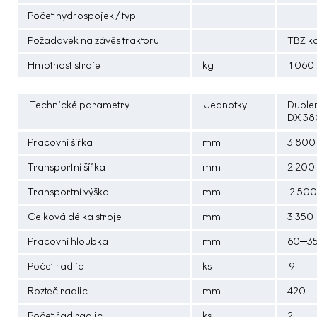
Počet hydrospojek / typ
Požadavek na závěs traktoru
TBZ ka
Hmotnost stroje
kg
1 060
Technické parametry
Jednotky
Duole
DX 38
Pracovní šířka
mm
3 800
Transportní šířka
mm
2 200
Transportní výška
mm
2 50
Celková délka stroje
mm
3 350
Pracovní hloubka
mm
60─3
Počet radlic
ks
9
Rozteč radlic
mm
420
Počet řad radlic
ks
2