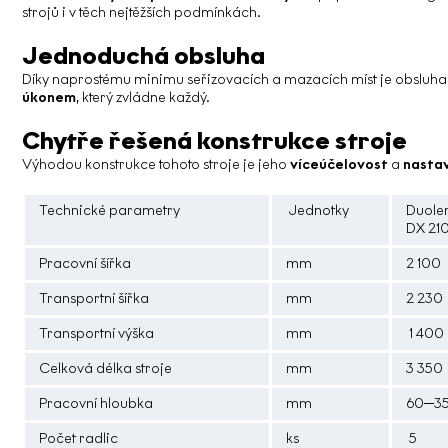
strojů i v těch nejtěžších podmínkách.
Jednoduchá obsluha
Díky naprostému minimu seřizovacích a mazacích míst je obsluha,
úkonem
, který zvládne každý.
Chytře řešená konstrukce stroje
Výhodou konstrukce tohoto stroje je jeho
víceúčelovost
a
nastav
Technické parametry
Jednotky
Duole
DX 21
Pracovní šířka
mm
2 100
Transportní šířka
mm
2 230
Transportní výška
mm
1 400
Celková délka stroje
mm
3 350
Pracovní hloubka
mm
60─3
Počet radlic
ks
5