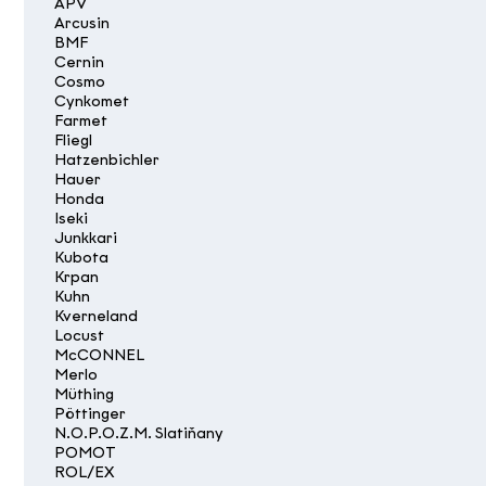
APV
Arcusin
BMF
Cernin
Cosmo
Cynkomet
Farmet
Fliegl
Hatzenbichler
Hauer
Honda
Iseki
Junkkari
Kubota
Krpan
Kuhn
Kverneland
Locust
McCONNEL
Merlo
Müthing
Pöttinger
N.O.P.O.Z.M. Slatiňany
POMOT
ROL/EX