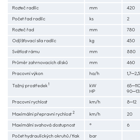
Rozteč radlic
mm
420
Počet řad radlic
ks
2
Rozteč řad
mm
780
Odjišťovací síla radlic
kg
450
Světlost rámu
mm
880
Průměr zahrnovacích disků
mm
460
Pracovní výkon
ha/h
1,7─2,
1
Tažný prostředek
kW
65─11
HP
90─13
Pracovní rychlost
km/h
8─12
2
Maximální přepravní rychlost
km/h
20
Maximální svahová dostupnost
°
6
Počet hydraulických okruhů / tlak
bar