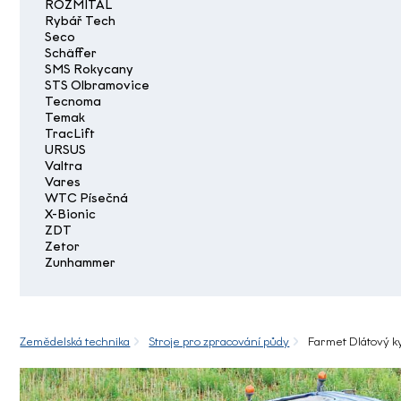
ROZMITAL
Rybář Tech
Seco
Schäffer
SMS Rokycany
STS Olbramovice
Tecnoma
Temak
TracLift
URSUS
Valtra
Vares
WTC Písečná
X-Bionic
ZDT
Zetor
Zunhammer
Zemědelská technika
Stroje pro zpracování půdy
Farmet Dlátový k