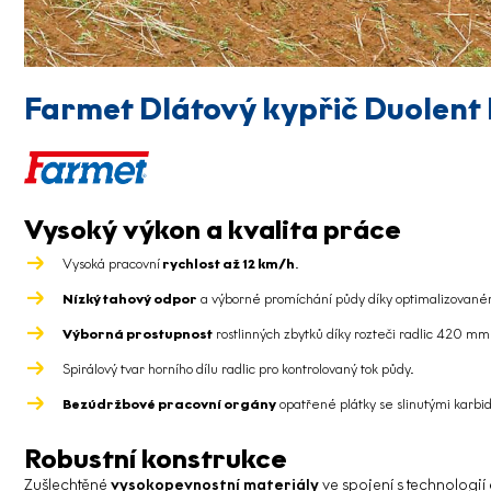
Farmet Dlátový kypřič Duolent
Vysoký výkon a kvalita práce
Vysoká pracovní
rychlost až 12 km/h
.
Nízký tahový odpor
a výborné promíchání půdy díky optimalizovaném
Výborná prostupnost
rostlinných zbytků díky rozteči radlic 420 mm
Spirálový tvar horního dílu radlic pro kontrolovaný tok půdy.
Bezúdržbové pracovní orgány
opatřené plátky se slinutými karbi
Robustní konstrukce
Zušlechtěné
vysokopevnostní materiály
ve spojení s technologií