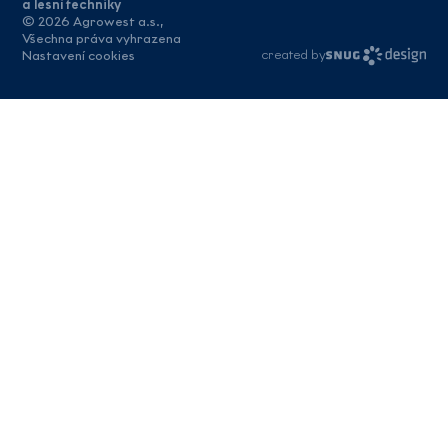
a lesní techniky
© 2026 Agrowest a.s.,
Všechna práva vyhrazena
created by
Nastavení cookies