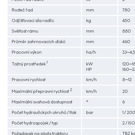
Rozteč řad
mm
780
Odjišťovací síla radlic
kg
450
Světlost rámu
mm
880
Průměr zahrnovacích disků
mm
460
Pracovní výkon
ha/h
3,1─4,
1
Tažný prostředek
kW
120─1
HP
160─2
Pracovní rychlost
km/h
8─12
2
Maximální přepravní rychlost
km/h
20
Maximální svahová dostupnost
°
6
Počet hydraulických okruhů / tlak
bar
1 / 20
Počet hydrospojek / typ
2 / ISO
Požadavek na závěs traktoru
TBZ ka