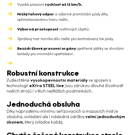
Vysoká pracovní
rychlost až 12 km/h.
Nízký tahový odpor
a výborné promíchání půdy díky
optimalizovanému tvaru radlic.
Výborná prostupnost
rostlinných zbytků.
Spirálový tvar horního dílu radlic pro kontrolovaný tok půdy.
Bezúdržbové pracovní orgány
opatřené plátky se slinutými
karbidy pro minimální opotřebení.
Robustní konstrukce
Zušlechtěné
vysokopevnostní materiály
ve spojení s
technologií
eXtra STEEL line
jsou zárukou dlouhé životnosti
našich strojů i v těch nejtěžších podmínkách.
Jednoduchá obsluha
Díky naprostému minimu seřizovacích a mazacích míst je
obsluha, ovládání ale i následná údržba
velmi jednoduchým
úkonem
, který zvládne každý.