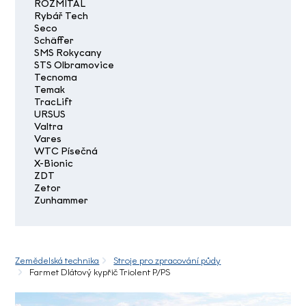
ROZMITAL
Rybář Tech
Seco
Schäffer
SMS Rokycany
STS Olbramovice
Tecnoma
Temak
TracLift
URSUS
Valtra
Vares
WTC Písečná
X-Bionic
ZDT
Zetor
Zunhammer
Zemědelská technika
Stroje pro zpracování půdy
Farmet Dlátový kypřič Triolent P/PS