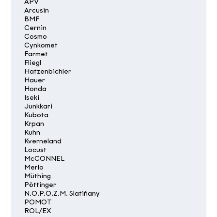
APV
Arcusin
BMF
Cernin
Cosmo
Cynkomet
Farmet
Fliegl
Hatzenbichler
Hauer
Honda
Iseki
Junkkari
Kubota
Krpan
Kuhn
Kverneland
Locust
McCONNEL
Merlo
Müthing
Pöttinger
N.O.P.O.Z.M. Slatiňany
POMOT
ROL/EX