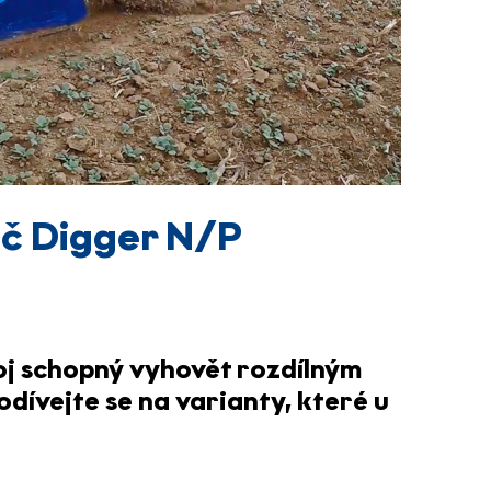
č Digger N/P
oj
schopný vyhovět rozdílným
dívejte se na varianty, které u