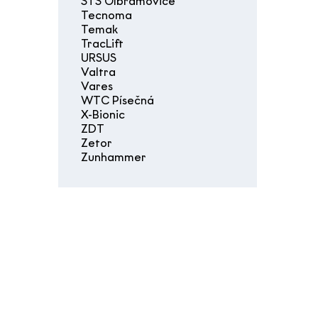
STS Olbramovice
Tecnoma
Temak
TracLift
URSUS
Valtra
Vares
WTC Písečná
X-Bionic
ZDT
Zetor
Zunhammer