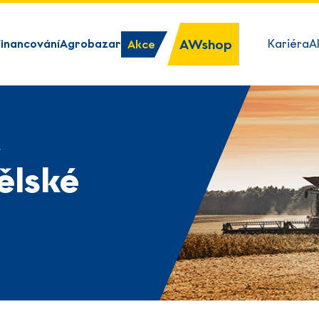
AWshop
Financování
Agrobazar
Kariéra
A
Akce
y
ělské