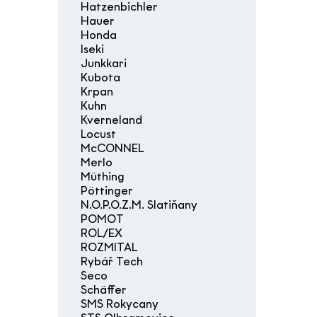
Hatzenbichler
Hauer
Honda
Iseki
Junkkari
Kubota
Krpan
Kuhn
Kverneland
Locust
McCONNEL
Merlo
Müthing
Pöttinger
N.O.P.O.Z.M. Slatiňany
POMOT
ROL/EX
ROZMITAL
Rybář Tech
Seco
Schäffer
SMS Rokycany