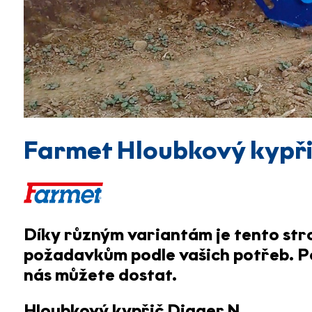
Farmet Hloubkový kypři
Díky různým variantám je tento str
požadavkům
podle vašich potřeb. Po
nás můžete dostat.
Hloubkový kypřič Digger N