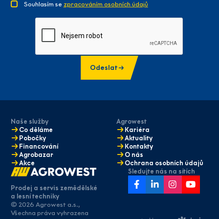
Souhlasím se
zpracováním osobních údajů
Odeslat
Naše služby
Agrowest
Co děláme
Kariéra
Pobočky
Aktuality
Financování
Kontakty
Agrobazar
O nás
Akce
Ochrana osobních údajů
Sledujte nás na sítích
Prodej a servis zemědělské
a lesní techniky
© 2026 Agrowest a.s.,
Máte zájem
Všechna práva vyhrazena