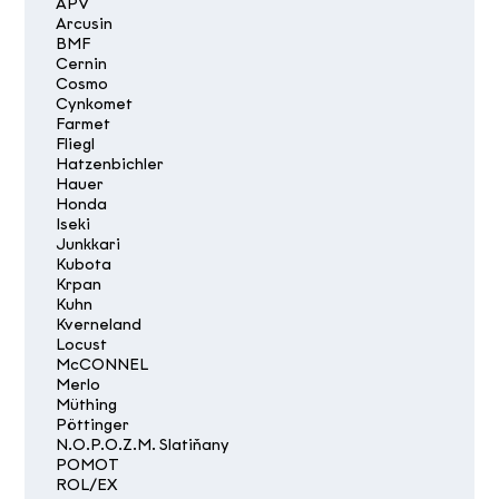
APV
Arcusin
BMF
Cernin
Cosmo
Cynkomet
Farmet
Fliegl
Hatzenbichler
Hauer
Honda
Iseki
Junkkari
Kubota
Krpan
Kuhn
Kverneland
Locust
McCONNEL
Merlo
Müthing
Pöttinger
N.O.P.O.Z.M. Slatiňany
POMOT
ROL/EX