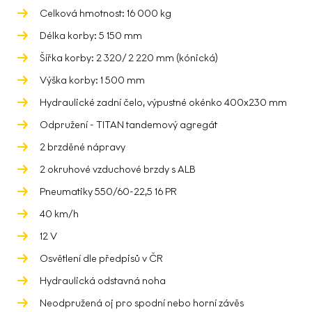
Celková hmotnost: 16 000 kg
Délka korby: 5 150 mm
Šířka korby: 2 320/ 2 220 mm (kónická)
Výška korby: 1 500 mm
Hydraulické zadní čelo, výpustné okénko 400x230 mm
Odpružení - TITAN tandemový agregát
2 brzděné nápravy
2 okruhové vzduchové brzdy s ALB
Pneumatiky 550/60-22,5 16 PR
40 km/h
12 V
Osvětlení dle předpisů v ČR
Hydraulická odstavná noha
Neodpružená oj pro spodní nebo horní závěs