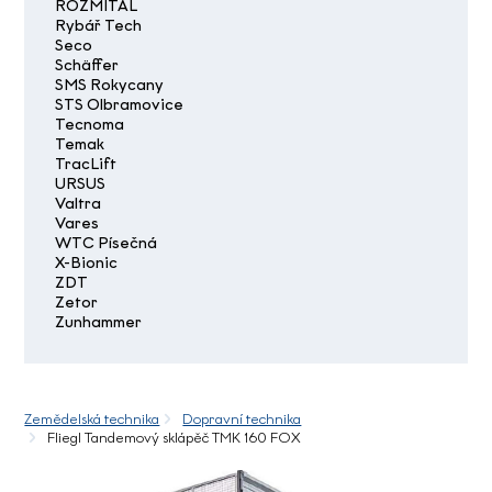
ROZMITAL
Rybář Tech
Seco
Schäffer
SMS Rokycany
STS Olbramovice
Tecnoma
Temak
TracLift
URSUS
Valtra
Vares
WTC Písečná
X-Bionic
ZDT
Zetor
Zunhammer
Zemědelská technika
Dopravní technika
Fliegl Tandemový sklápěč TMK 160 FOX