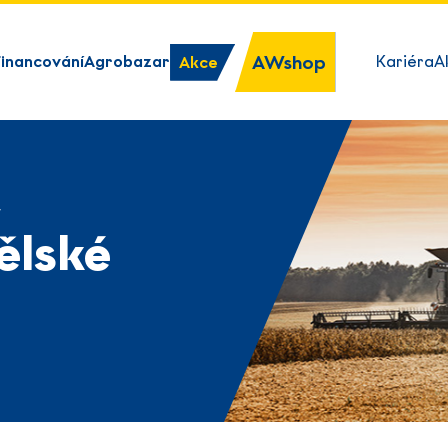
AWshop
Financování
Agrobazar
Kariéra
A
Akce
y
ělské