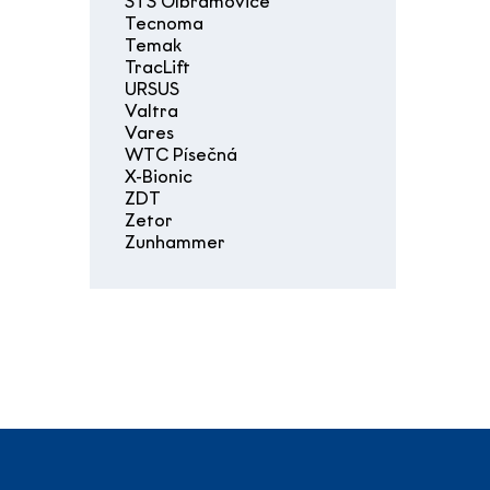
STS Olbramovice
Tecnoma
Temak
TracLift
URSUS
Valtra
Vares
WTC Písečná
X-Bionic
ZDT
Zetor
Zunhammer