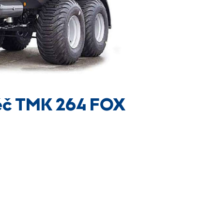
ěč TMK 264 FOX