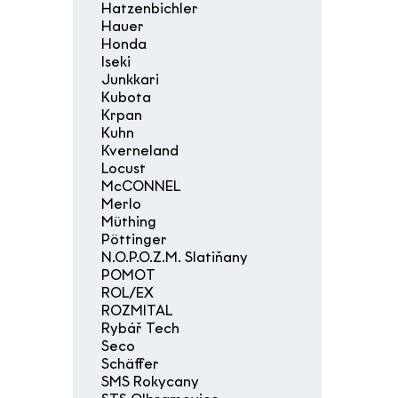
Hatzenbichler
Hauer
Honda
Iseki
Junkkari
Kubota
Krpan
Kuhn
Kverneland
Locust
McCONNEL
Merlo
Müthing
Pöttinger
N.O.P.O.Z.M. Slatiňany
POMOT
ROL/EX
ROZMITAL
Rybář Tech
Seco
Schäffer
SMS Rokycany