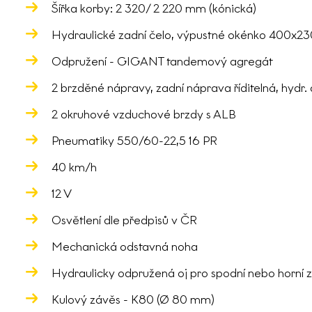
Šířka korby: 2 320/ 2 220 mm (kónická)
Hydraulické zadní čelo, výpustné okénko 400x
Odpružení - GIGANT tandemový agregát
2 brzděné nápravy, zadní náprava říditelná, hydr.
2 okruhové vzduchové brzdy s ALB
Pneumatiky 550/60-22,5 16 PR
40 km/h
12 V
Osvětlení dle předpisů v ČR
Mechanická odstavná noha
Hydraulicky odpružená oj pro spodní nebo horní 
Kulový závěs - K80 (Ø 80 mm)