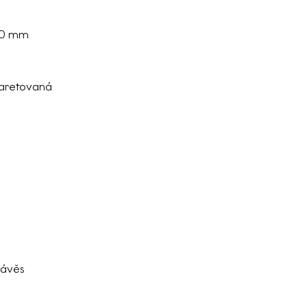
230 mm
 aretovaná
závěs