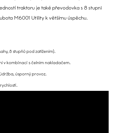
edností traktoru je také převodovka s 8 stupni
Kubota M6001 Utility k většímu úspěchu.
ahy, 8 stupňů pod zatížením).
ální v kombinaci s čelním nakladačem.
údržba, úsporný provoz.
rychlosti.