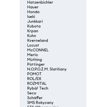
Hatzenbichler
Hauer
Honda
Iseki
Junkkari
Kubota
Krpan
Kuhn
Kverneland
Locust
McCONNEL
Merlo
Müthing
Pöttinger
N.O.P.O.Z.M. Slatiňany
POMOT
ROL/EX
ROZMITAL
Rybář Tech
Seco
Schäffer
SMS Rokycany