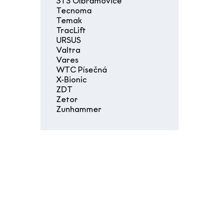
STS Olbramovice
Tecnoma
Temak
TracLift
URSUS
Valtra
Vares
WTC Písečná
X-Bionic
ZDT
Zetor
Zunhammer