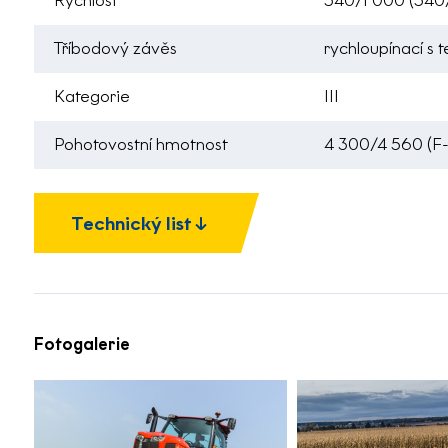
Rychlost
540/1 000 (540/
Tříbodový závěs
rychloupínací s 
Kategorie
III
Pohotovostní hmotnost
4 300/4 560 (F
Technický list
Fotogalerie