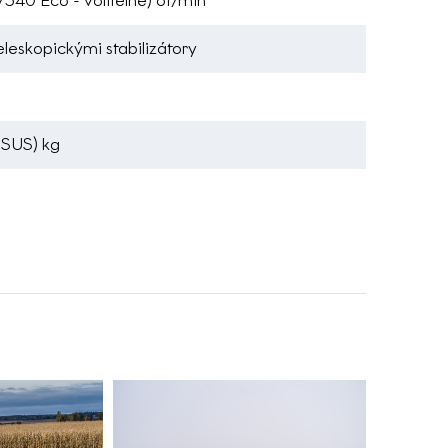
540 Eco - volitelné) ot/min
teleskopickými stabilizátory
-SUS) kg