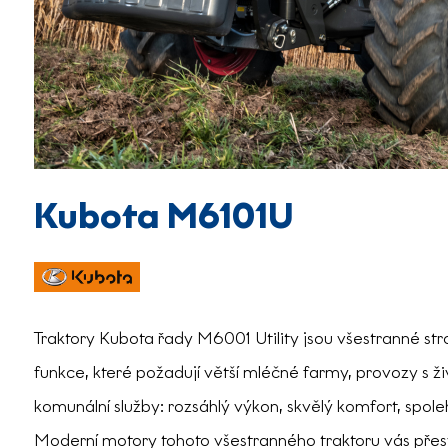
Kubota M6101U
Traktory Kubota řady M6001 Utility jsou všestranné str
funkce, které požadují větší mléčné farmy, provozy s ž
komunální služby: rozsáhlý výkon, skvělý komfort, spol
Moderní motory tohoto všestranného traktoru vás přesv