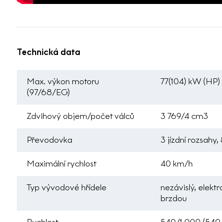
Technická data
Max. výkon motoru
77(104) kW (HP)
(97/68/EG)
Zdvihový objem/počet válců
3 769/4 cm3
Převodovka
3 jízdní rozsahy
Maximální rychlost
40 km/h
Typ vývodové hřídele
nezávislý, elekt
brzdou