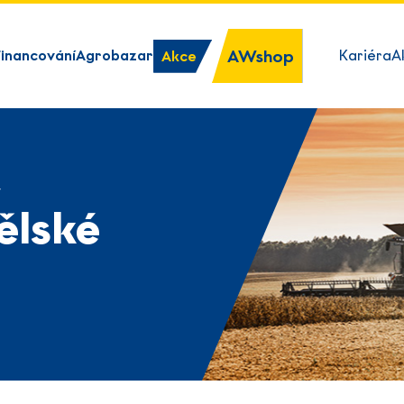
AWshop
Financování
Agrobazar
Kariéra
A
Akce
y
ělské