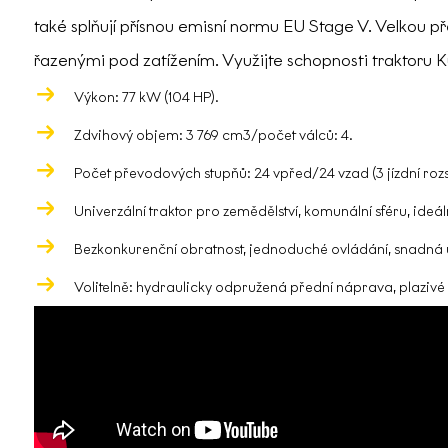
také splňují přísnou emisní normu EU Stage V. Velkou př
řazenými pod zatížením. Využijte schopnosti traktoru 
Výkon: 77 kW (104 HP).
Zdvihový objem: 3 769 cm3/počet válců: 4.
Počet převodových stupňů: 24 vpřed/24 vzad (3 jízdní rozs
Univerzální traktor pro zemědělství, komunální sféru, ide
Bezkonkurenční obratnost, jednoduché ovládání, snadná 
Volitelně: hydraulicky odpružená přední náprava, plazivé 