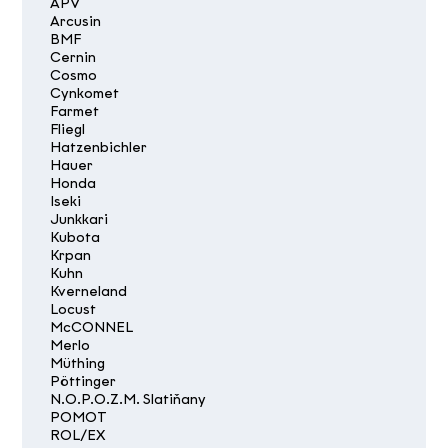
APV
Arcusin
BMF
Cernin
Cosmo
Cynkomet
Farmet
Fliegl
Hatzenbichler
Hauer
Honda
Iseki
Junkkari
Kubota
Krpan
Kuhn
Kverneland
Locust
McCONNEL
Merlo
Müthing
Pöttinger
N.O.P.O.Z.M. Slatiňany
POMOT
ROL/EX