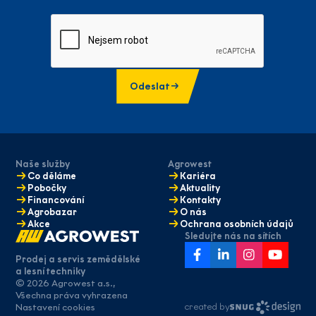
Odeslat
Naše služby
Agrowest
Co děláme
Kariéra
Pobočky
Aktuality
Financování
Kontakty
Agrobazar
O nás
Akce
Ochrana osobních údajů
Sledujte nás na sítích
Prodej a servis zemědělské
a lesní techniky
© 2026 Agrowest a.s.,
Máte zájem
Všechna práva vyhrazena
o naše služby?
created by
Nastavení cookies