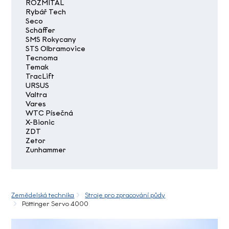
ROZMITAL
Rybář Tech
Seco
Schäffer
SMS Rokycany
STS Olbramovice
Tecnoma
Temak
TracLift
URSUS
Valtra
Vares
WTC Písečná
X-Bionic
ZDT
Zetor
Zunhammer
Zemědelská technika
Stroje pro zpracování půdy
Pöttinger Servo 4000