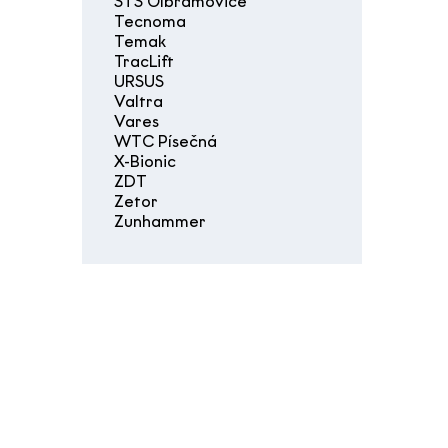
STS Olbramovice
Tecnoma
Temak
TracLift
URSUS
Valtra
Vares
WTC Písečná
X-Bionic
ZDT
Zetor
Zunhammer