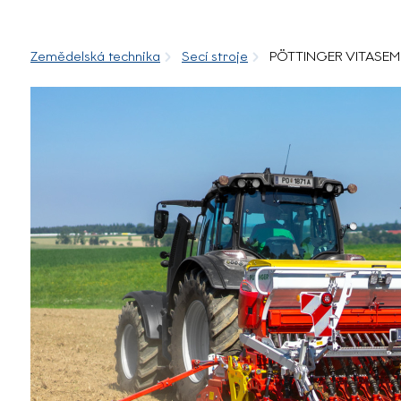
Zemědelská technika
Secí stroje
PÖTTINGER VITASEM M