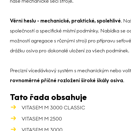
naše mechanické secí stroje.
Věrni heslu - mechanické, praktické, spolehlivé
. Na
společností a specifické místní podmínky. Nabídka se o
možností agregace s různými stroji pro přípravu seťov
drážku osiva pro dokonalé uložení za všech podmínek.
Precizní vícedávkový systém s mechanickým nebo vol
rovnoměrné příčné rozložení široké škály osiva
.
Tato řada obsahuje
VITASEM M 3000 CLASSIC
VITASEM M 2500
VITASEM M 3000