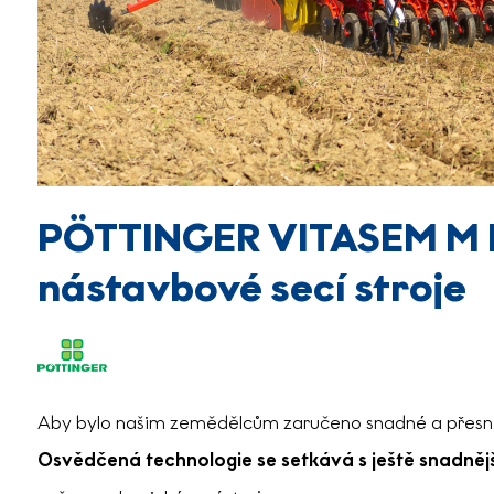
PÖTTINGER VITASEM M 
nástavbové secí stroje
Aby bylo našim zemědělcům zaručeno snadné a přesné
Osvědčená technologie se setkává s ještě snadnějš