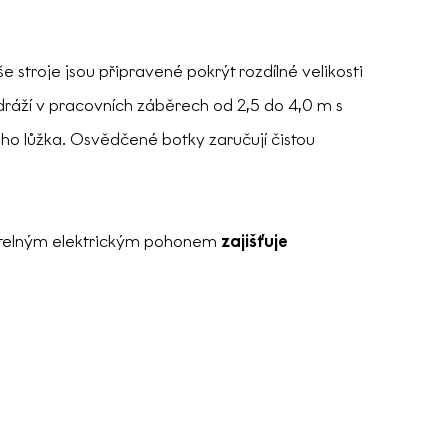
še stroje jsou připravené pokrýt rozdílné velikosti
dráží v pracovních záběrech od 2,5 do 4,0 m s
ého lůžka. Osvědčené botky zaručují čistou
itelným elektrickým pohonem
zajišťuje