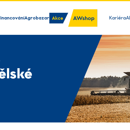
AWshop
Financování
Agrobazar
Kariéra
A
Akce
y
ělské