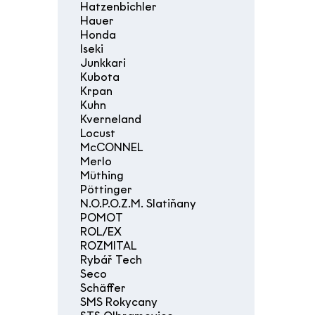
Hatzenbichler
Hauer
Honda
Iseki
Junkkari
Kubota
Krpan
Kuhn
Kverneland
Locust
McCONNEL
Merlo
Müthing
Pöttinger
N.O.P.O.Z.M. Slatiňany
POMOT
ROL/EX
ROZMITAL
Rybář Tech
Seco
Schäffer
SMS Rokycany